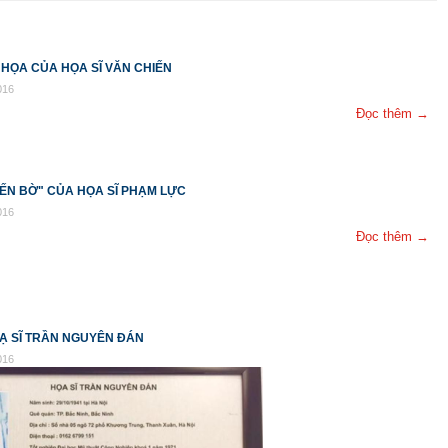
 HỌA CỦA HỌA SĨ VĂN CHIẾN
016
Đọc thêm →
BẾN BỜ" CỦA HỌA SĨ PHẠM LỰC
016
Đọc thêm →
Ạ SĨ TRẦN NGUYÊN ĐÁN
016