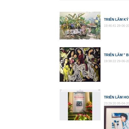
TRIỂN LÃM KÝ
19:46:41 29-06-2
TRIỂN LÃM " 
19:38:22 29-06-2
TRIỂN LÃM HO
23:29:20 05-04-2