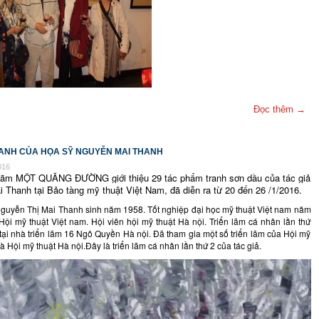
Đọc thêm →
RANH CỦA HỌA SỸ NGUYỄN MAI THANH
016
T QUÃNG ĐƯỜNG giới thiệu 29 tác phẩm tranh sơn dầu của tác giả
 Thanh tại Bảo tàng mỹ thuật Việt Nam, đã diễn ra từ 20 đến 26 /1/2016.
 Thị Mai Thanh sinh năm 1958. Tốt nghiệp đại học mỹ thuật Việt nam năm
Hội mỹ thuật Việt nam. Hội viên hội mỹ thuật Hà nội. Triển lãm cá nhân lần thứ
ại nhà triển lãm 16 Ngô Quyền Hà nội. Đã tham gia một số triển lãm của Hội mỹ
à Hội mỹ thuật Hà nội.Đây là triển lãm cá nhân lần thứ 2 của tác giả.