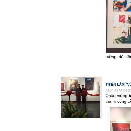
mừng triển l
TRIỂN LÃM "V
23:22:54 05-04-2
Chúc mừng tr
thành công tố