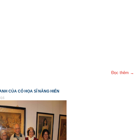
Đọc thêm →
ANH CỦA CỐ HỌA SĨ NĂNG HIỂN
016