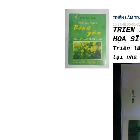
TRIỂN LÃM T
16:27:48 30-01-2
TRIỂN 
HỌA SĨ
Triển l
tại nhà