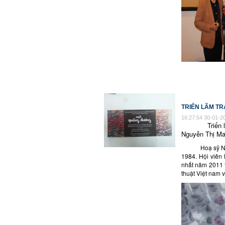
TRIỂN LÃM T
16:27:54 30-01-2
Triển lãm MỘ
Nguyễn Thị Mai
Hoạ sỹ Nguyễn
1984. Hội viên 
nhất năm 2011 t
thuật Việt nam v