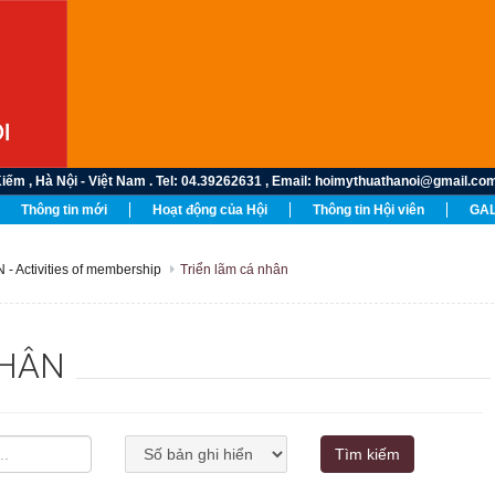
Hà Nội - Việt Nam . Tel: 04.39262631 , Email: hoimythuathanoi@gmail.com . Add
Thông tin mới
Hoạt động của Hội
Thông tin Hội viên
GAL
- Activities of membership
Triển lãm cá nhân
NHÂN
Tìm kiếm