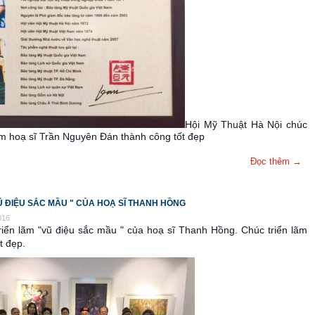
Hội Mỹ Thuật Hà Nội chúc
ãm hoạ sĩ Trần Nguyên Đán thành công tốt đẹp
Đọc thêm →
Ũ ĐIỆU SẮC MẦU " CỦA HOẠ SĨ THANH HỒNG
016
iển lãm "vũ điệu sắc mầu " của hoạ sĩ Thanh Hồng. Chúc triển lãm
t đẹp.