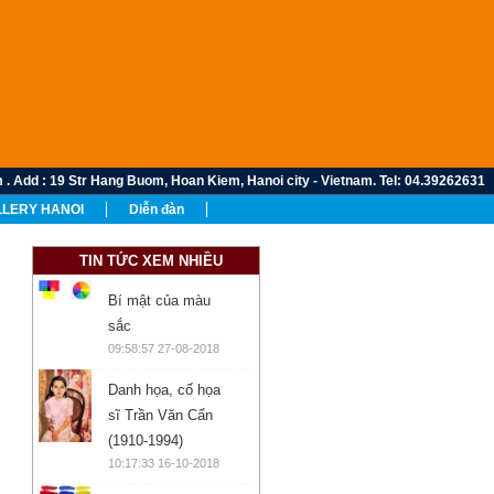
 : 19 Str Hang Buom, Hoan Kiem, Hanoi city - Vietnam. Tel: 04.39262631
LERY HANOI
Diễn đàn
TIN TỨC XEM NHIỀU
Bí mật của màu
sắc
09:58:57 27-08-2018
Danh họa, cố họa
sĩ Trần Văn Cẩn
(1910-1994)
10:17:33 16-10-2018