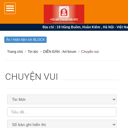
Địa chỉ : 19 Hàng Buồm, Hoàn Kiếm , Hà Nội - Việt N
Ẩn / Hiện tiện ích BLOCK
Trang chủ
Tin tức
DIỄN ĐÀN - Art forum
Chuyện vui
CHUYỆN VUI