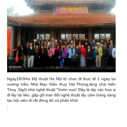
Ngày18/3Hoi Mỹ thuật Hà Nội tổ chưc đi thưc tế 1 ngày tai
vương triều Nhà Mạc Kiến thuỵ Hải Phòng,làng chài kiến
Thuỵ ,Ngôi nhà nghệ thuật "Vườn xưa".Đây là dịp các hoạ si
đi lấy tài liêu ,gặp gỡ trao đổi nghệ thuật lấy cảm hứng sáng
tác,hội viên đi rất đông đủ và phấn khởi