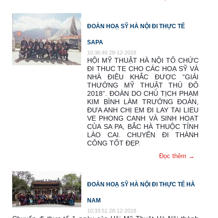
ĐOÀN HOẠ SỸ HÀ NỘI ĐI THỰC TẾ
SAPA
10:36:49 28-12-2018
HỘI MỸ THUẬT HÀ NỘI TỔ CHỨC
ĐI THUC TE CHO CÁC HOẠ SỸ VÀ
NHÀ ĐIÊU KHẮC ĐƯỢC “GIẢI
THƯỞNG MỸ THUẬT THỦ ĐÔ
2018”. ĐOÀN DO CHỦ TỊCH PHẠM
KIM BÌNH LÀM TRƯỞNG ĐOÀN,
ĐƯA ANH CHỊ EM ĐI LAY TAI LIEU
VE PHONG CANH VÀ SINH HOẠT
CỦA SA PA, BẮC HÀ THUỘC TỈNH
LÀO CAI. CHUYẾN ĐI THÀNH
CÔNG TỐT ĐẸP.
Đọc thêm →
ĐOÀN HOẠ SỸ HÀ NỘI ĐI THỰC TẾ HÀ
NAM
10:33:51 28-12-2018