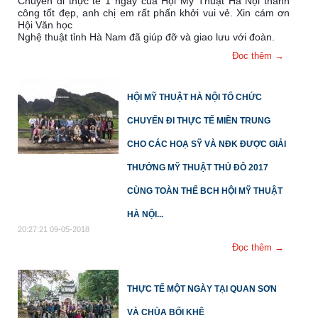
Chuyến đi thực tế 1 ngày của Hội Mỹ Thuật Hà Nội thành
công tốt đẹp, anh chị em rất phấn khởi vui vẻ. Xin cám ơn
Hội Văn học
Nghệ thuật tỉnh Hà Nam đã giúp đỡ và giao lưu với đoàn.
Đọc thêm →
HỘI MỸ THUẬT HÀ NỘI TỔ CHỨC
CHUYẾN ĐI THỰC TẾ MIỀN TRUNG
CHO CÁC HOẠ SỸ VÀ NĐK ĐƯỢC GIẢI
THƯỞNG MỸ THUẬT THỦ ĐÔ 2017
CÙNG TOÀN THỂ BCH HỘI MỸ THUẬT
HÀ NỘI...
20:27:21 09-05-2018
Đọc thêm →
THỰC TẾ MỘT NGÀY TẠI QUAN SƠN
VÀ CHÙA BỐI KHÊ