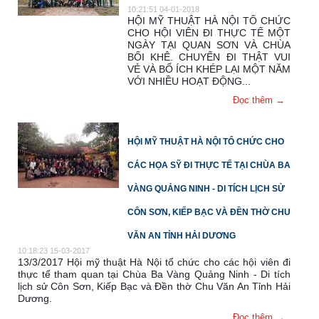
10:21:51 04-01-2018
HỘI MỸ THUẬT HÀ NỘI TỔ CHỨC
CHO HỘI VIÊN ĐI THỰC TẾ MỘT
NGÀY TẠI QUAN SƠN VÀ CHÙA
BỐI KHÊ. CHUYẾN ĐI THẬT VUI
VẺ VÀ BỔ ÍCH KHÉP LẠI MỘT NĂM
VỚI NHIỀU HOẠT ĐỘNG...
Đọc thêm →
HỘI MỸ THUẬT HÀ NỘI TỔ CHỨC CHO
CÁC HỌA SỸ ĐI THỰC TẾ TẠI CHÙA BA
VÀNG QUẢNG NINH - DI TÍCH LỊCH SỬ
CÔN SƠN, KIẾP BẠC VÀ ĐỀN THỜ CHU
VĂN AN TỈNH HẢI DƯƠNG
10:18:23 15-03-2017
13/3/2017 Hội mỹ thuật Hà Nội tổ chức cho các hội viên đi
thực tế tham quan tại Chùa Ba Vàng Quảng Ninh - Di tích
lịch sử Côn Sơn, Kiếp Bạc và Đền thờ Chu Văn An Tỉnh Hải
Dương.
Đọc thêm →