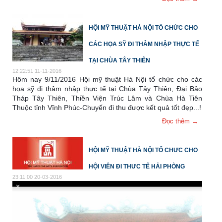
HỘI MỸ THUẬT HÀ NỘI TỔ CHỨC CHO
CÁC HỌA SỸ ĐI THÂM NHẬP THỰC TẾ
TẠI CHÙA TÂY THIÊN
12:22:51 11-11-2016
Hôm nay 9/11/2016 Hội mỹ thuật Hà Nội tổ chức cho các
họa sỹ đi thâm nhập thực tế tại Chùa Tây Thiên, Đại Bảo
Tháp Tây Thiên, Thiền Viện Trúc Lâm và Chùa Hà Tiên
Thuộc tỉnh Vĩnh Phúc-Chuyến đi thu được kết quả tốt đẹp...!
Đọc thêm →
HỘI MỸ THUẬT HÀ NỘI TỔ CHƯC CHO
HỘI VIÊN ĐI THƯC TẾ HẢI PHÒNG
23:11:00 20-03-2016