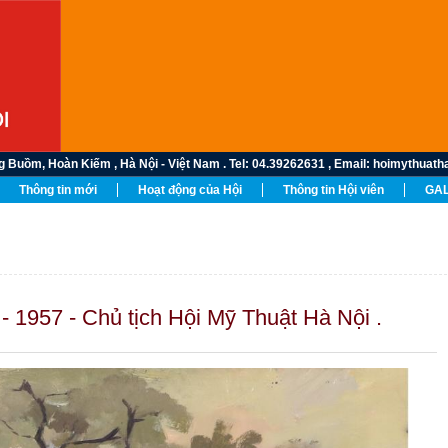
Buồm, Hoàn Kiếm , Hà Nội - Việt Nam . Tel: 04.39262631 , Email: hoimythuathan
Thông tin mới
Hoạt động của Hội
Thông tin Hội viên
GAL
1957 - Chủ tịch Hội Mỹ Thuật Hà Nội .