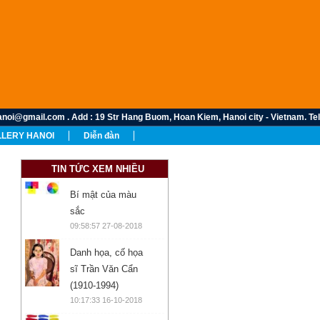
oi@gmail.com . Add : 19 Str Hang Buom, Hoan Kiem, Hanoi city - Vietnam. Tel: 
LERY HANOI
Diễn đàn
TIN TỨC XEM NHIỀU
Bí mật của màu
sắc
09:58:57 27-08-2018
Danh họa, cố họa
sĩ Trần Văn Cẩn
(1910-1994)
10:17:33 16-10-2018